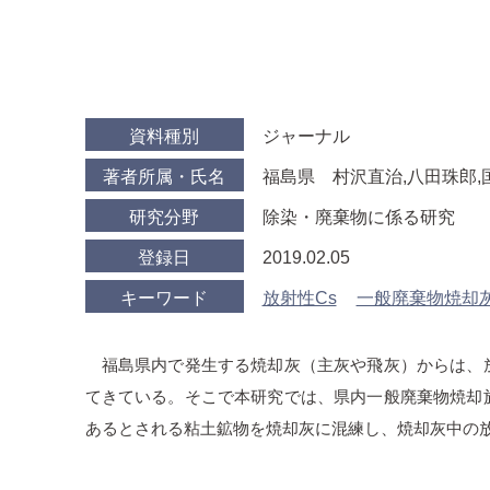
資料種別
ジャーナル
著者所属・氏名
福島県 村沢直治,八田珠郎,
研究分野
除染・廃棄物に係る研究
登録日
2019.02.05
キーワード
放射性Cs
一般廃棄物焼却
福島県内で発生する焼却灰（主灰や飛灰）からは、放
てきている。そこで本研究では、県内一般廃棄物焼却
あるとされる粘土鉱物を焼却灰に混練し、焼却灰中の放